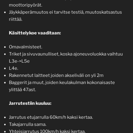
moottoripyörät.
Jäykkäperämuutos ei tarvitse testiä, muutoskatsastus
riittää.
Käsittelykoe vaaditaan:
Omavalmisteet.
Triket ja sivuvaunulliset, koska ajoneuvoluokka vaihtuu
L3e->L5e
L4e.
Rakennetut laitteet joiden akseliväli on yli 2m
Baggerit ja muut, joiden keulakulman kokonaisaste
ylittää 47ast.
Jarrutestiin kuuluu:
Jarrutus etujarrulla 60km/h kaksi kertaa.
Takajarrulla sama.
Yhteisjarrutus 100km/h kaksi kertaa.