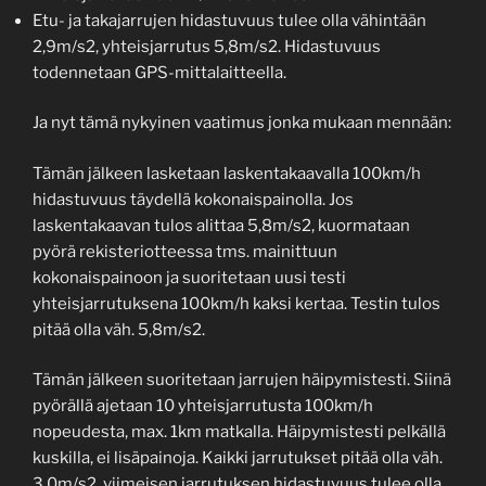
Etu- ja takajarrujen hidastuvuus tulee olla vähintään
2,9m/s2, yhteisjarrutus 5,8m/s2. Hidastuvuus
todennetaan GPS-mittalaitteella.
Ja nyt tämä nykyinen vaatimus jonka mukaan mennään:
Tämän jälkeen lasketaan laskentakaavalla 100km/h
hidastuvuus täydellä kokonaispainolla. Jos
laskentakaavan tulos alittaa 5,8m/s2, kuormataan
pyörä rekisteriotteessa tms. mainittuun
kokonaispainoon ja suoritetaan uusi testi
yhteisjarrutuksena 100km/h kaksi kertaa. Testin tulos
pitää olla väh. 5,8m/s2.
Tämän jälkeen suoritetaan jarrujen häipymistesti. Siinä
pyörällä ajetaan 10 yhteisjarrutusta 100km/h
nopeudesta, max. 1km matkalla. Häipymistesti pelkällä
kuskilla, ei lisäpainoja. Kaikki jarrutukset pitää olla väh.
3,0m/s2, viimeisen jarrutuksen hidastuvuus tulee olla