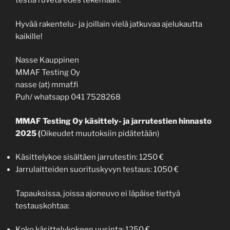
testiä ruveta edes tekemään.
Hyvää rakentelu- ja joillain vielä jatkuvaa ajelukautta
kaikille!
Nasse Kauppinen
MMAF Testing Oy
nasse (at) mmaf.fi
Puh/ whatsapp 041 7528268
MMAF Testing Oy käsittely- ja jarrutestien hinnasto
2025 (
Oikeudet muutoksiin pidätetään)
Käsittelykoe sisältäen jarrutestin: 1250 €
Jarrulaitteiden suorituskyvyn testaus: 1050 €
Tapauksissa, joissa ajoneuvo ei läpäise tiettyä
testauskohtaa:
Koko käsittelykokeen uusinta: 1250 €