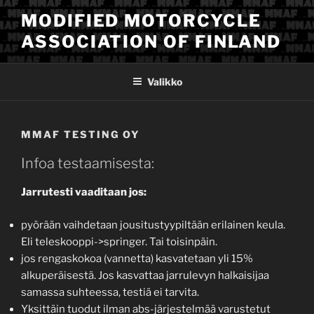
Siirry
MODIFIED MOTORCYCLE
sisältöön
ASSOCIATION OF FINLAND
Valikko
MMAF TESTING OY
Infoa testaamisesta:
Jarrutesti vaaditaan jos:
pyörään vaihdetaan jousitustyypiltään erilainen keula.
Eli teleskooppi->springer. Tai toisinpäin.
jos rengaskokoa (vannetta) kasvatetaan yli 15%
alkuperäisestä. Jos kasvattaa jarrulevyn halkaisijaa
samassa suhteessa, testiä ei tarvita.
Yksittäin tuodut ilman abs-järjestelmää varustetut