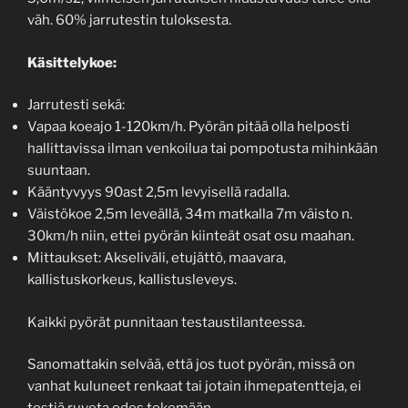
väh. 60% jarrutestin tuloksesta.
Käsittelykoe:
Jarrutesti sekä:
Vapaa koeajo 1-120km/h. Pyörän pitää olla helposti
hallittavissa ilman venkoilua tai pompotusta mihinkään
suuntaan.
Kääntyvyys 90ast 2,5m levyisellä radalla.
Väistökoe 2,5m leveällä, 34m matkalla 7m väisto n.
30km/h niin, ettei pyörän kiinteät osat osu maahan.
Mittaukset: Akseliväli, etujättö, maavara,
kallistuskorkeus, kallistusleveys.
Kaikki pyörät punnitaan testaustilanteessa.
Sanomattakin selvää, että jos tuot pyörän, missä on
vanhat kuluneet renkaat tai jotain ihmepatentteja, ei